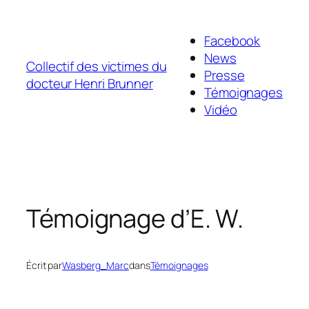
Aller
au
Facebook
contenu
News
Collectif des victimes du
Presse
docteur Henri Brunner
Témoignages
Vidéo
Témoignage d’E. W.
Écrit par
Wasberg_Marc
dans
Témoignages