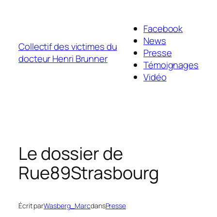
Aller
au
Facebook
contenu
News
Collectif des victimes du
Presse
docteur Henri Brunner
Témoignages
Vidéo
Le dossier de
Rue89Strasbourg
Écrit par
Wasberg_Marc
dans
Presse